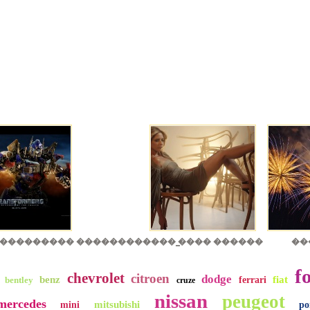
 ��������� ��������
���� ̳���� ������
��
f
chevrolet
citroen
dodge
benz
fiat
bentley
ferrari
cruze
nissan
peugeot
mercedes
mitsubishi
mini
po