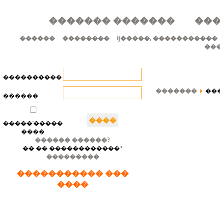
������� �������
���
������
��������
ĳ�����, �����������
��
����������
�������
��
������
�����'�����
����
������ ������?
�� �� ������������?
���������
����������� ���
����