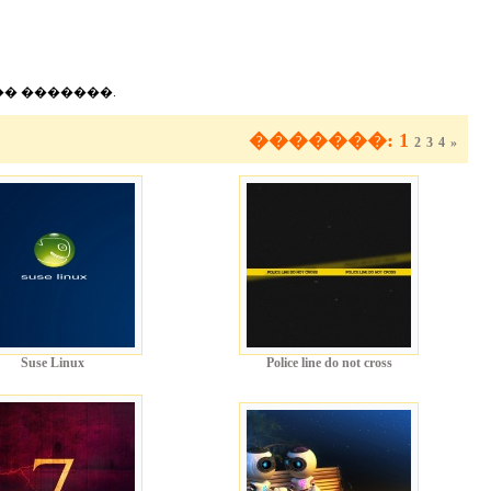
�� �������.
�������: 1
2
3
4
»
Suse Linux
Police line do not cross