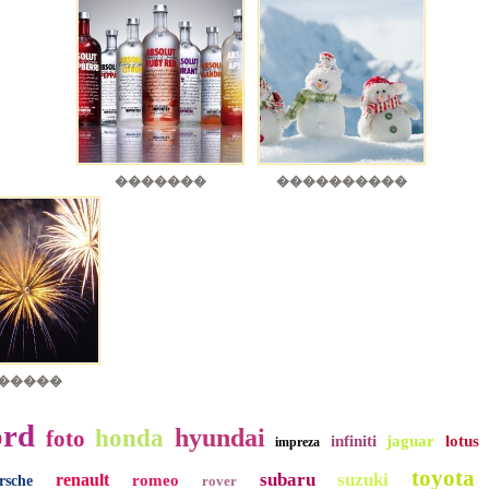
�������
����������
�����
ord
hyundai
honda
foto
infiniti
jaguar
lotus
impreza
toyota
subaru
suzuki
renault
romeo
rsche
rover