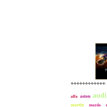
������������:
audi
aston
alfa
martin
mazda