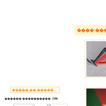
����'��
������ ����������:
2596