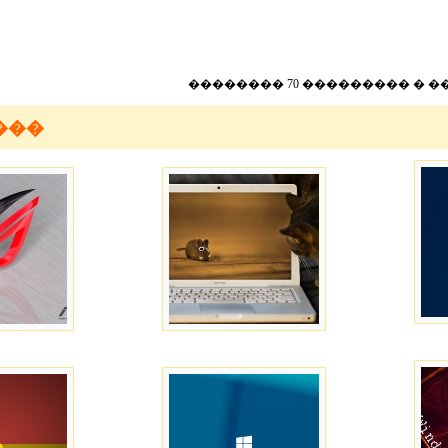
�������� 70 ��������� � �
���