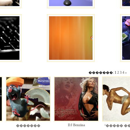
�������: 1
2
3
4
»
DJ Benzina
�������
³����� �